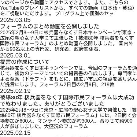
ンのページから動画にアクセスできます。 また、こちらの
YouTubeのプレイリストから、すべての動画（日本語・英語）
をご視聴いただけます。 プログラム上で個別のセッ
2025.03.05
フォーラムのまとめ動画を公開しました
2025年2月8～9日に核兵器をなくす日本キャンペーンが東京・
広尾の聖心女子大学にて主催した「被爆80年 核兵器をなくす
国際市民フォーラム」のまとめ動画を公開しました。 国内外
から90名以上の専門家、研究者、政府関係者、
2025.03.01
提言の作成について
核兵器をなくす日本キャンペーンでは、今回のフォーラムを通
じて、複数のテーマについての提言書の作成します。専門家に
よる草案（ドラフト）をもとに、幅広い市民の視点を盛り込ん
だ提言にします。フォーラム2日目の2月9日、219教
2025.02.19
被爆80年 核兵器をなくす国際市民フォーラムは大成功
で終わりました。ありがとうございました
2025年2月8～9日に東京・広尾の聖心女子大学で開催した「被
爆80年 核兵器をなくす国際市民フォーラム」には、2日間で会
場参加が600人、オンライン参加が約300人、合わせて約900
人が参加しました。大盛況のフォーラム
2025.02.15