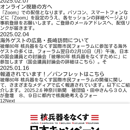
2025.02.07
オンライン視聴の方へ
「Zoom」での配信となります。パソコン、スマートフォンな
どに「Zoom」を設定のうえ、各セッションの詳細ページより
事前登録をお願いします。ご登録のメールアドレスへ、配信リ
ンクが届きます。
2025.02.04
海外ゲストの広島・長崎訪問について
被爆80年 核兵器をなくす国際市民フォーラムに参加する海外
ゲストの多くは、フォーラム翌日の2月10日（月）午後、日本
の国会議員との討論会「被爆80年 核兵器をなくすために」に
参加します（国会議員討論会の詳細はこちら）。そ
2025.01.16
報道されています！／パンフレットはこちら
被爆80年 核兵器をなくす国際市民フォーラムの開催に関し
て、さまざまなメディアで広く報道されています。以下にご紹
介します。 2025.2.6 神奈川新聞 被団協・田中さんら３０人
が登壇 ８、９日に都内で核廃絶考えるフォー
1
2
Next