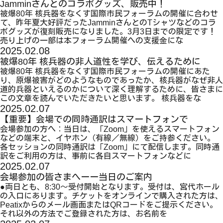
Jamminさんとのコラボグッズ、販売中！
被爆80年 核兵器をなくす国際市民フォーラムの開催に合わせ
て、昨年夏大好評だったJamminさんとのTシャツなどのコラ
ボグッズが復刻販売になりました。3月3日までの限定です！
売り上げの一部は本フォーラム開催への支援金にな
2025.02.08
被爆80年 核兵器の非人道性を学び、伝えるために
被爆80年 核兵器をなくす国際市民フォーラムの開催にあた
り、原爆被害がどのようなものであったか、核兵器がなぜ非人
道的兵器といえるのかについて深く理解するために、皆さまに
この文章を読んでいただきたいと思います。 核兵器をな
2025.02.07
【重要】会場での同時通訳はスマートフォンで
会場参加の方へ：当日は、「Zoom」を使えるスマートフォン
などの端末と、イヤホン（有線／無線）をご持参ください。
各セッションの同時通訳は「Zoom」にて配信します。同時通
訳をご利用の方は、事前に各自スマートフォンなどに
2025.02.07
会場参加の皆さまへーー当日のご案内
●両日とも、8:30～受付開始となります。受付は、宮代ホール
の入口にあります。チケットをオンラインで購入された方は、
Peatixからのメール画面またはQRコードをご提示ください。
それ以外の方法でご登録された方は、お名前を