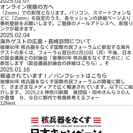
2025.02.07
オンライン視聴の方へ
「Zoom」での配信となります。パソコン、スマートフォンな
どに「Zoom」を設定のうえ、各セッションの詳細ページより
事前登録をお願いします。ご登録のメールアドレスへ、配信リ
ンクが届きます。
2025.02.04
海外ゲストの広島・長崎訪問について
被爆80年 核兵器をなくす国際市民フォーラムに参加する海外
ゲストの多くは、フォーラム翌日の2月10日（月）午後、日本
の国会議員との討論会「被爆80年 核兵器をなくすために」に
参加します（国会議員討論会の詳細はこちら）。そ
2025.01.16
報道されています！／パンフレットはこちら
被爆80年 核兵器をなくす国際市民フォーラムの開催に関し
て、さまざまなメディアで広く報道されています。以下にご紹
介します。 2025.2.6 神奈川新聞 被団協・田中さんら３０人
が登壇 ８、９日に都内で核廃絶考えるフォー
1
2
Next