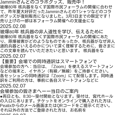
Jamminさんとのコラボグッズ、販売中！
被爆80年 核兵器をなくす国際市民フォーラムの開催に合わせ
て、昨年夏大好評だったJamminさんとのTシャツなどのコラ
ボグッズが復刻販売になりました。3月3日までの限定です！
売り上げの一部は本フォーラム開催への支援金にな
2025.02.08
被爆80年 核兵器の非人道性を学び、伝えるために
被爆80年 核兵器をなくす国際市民フォーラムの開催にあた
り、原爆被害がどのようなものであったか、核兵器がなぜ非人
道的兵器といえるのかについて深く理解するために、皆さまに
この文章を読んでいただきたいと思います。 核兵器をな
2025.02.07
【重要】会場での同時通訳はスマートフォンで
会場参加の方へ：当日は、「Zoom」を使えるスマートフォン
などの端末と、イヤホン（有線／無線）をご持参ください。
各セッションの同時通訳は「Zoom」にて配信します。同時通
訳をご利用の方は、事前に各自スマートフォンなどに
2025.02.07
会場参加の皆さまへーー当日のご案内
●両日とも、8:30～受付開始となります。受付は、宮代ホール
の入口にあります。チケットをオンラインで購入された方は、
Peatixからのメール画面またはQRコードをご提示ください。
それ以外の方法でご登録された方は、お名前を