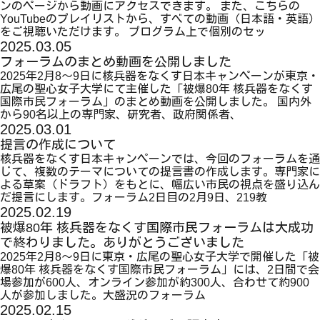
ンのページから動画にアクセスできます。 また、こちらの
YouTubeのプレイリストから、すべての動画（日本語・英語）
をご視聴いただけます。 プログラム上で個別のセッ
2025.03.05
フォーラムのまとめ動画を公開しました
2025年2月8～9日に核兵器をなくす日本キャンペーンが東京・
広尾の聖心女子大学にて主催した「被爆80年 核兵器をなくす
国際市民フォーラム」のまとめ動画を公開しました。 国内外
から90名以上の専門家、研究者、政府関係者、
2025.03.01
提言の作成について
核兵器をなくす日本キャンペーンでは、今回のフォーラムを通
じて、複数のテーマについての提言書の作成します。専門家に
よる草案（ドラフト）をもとに、幅広い市民の視点を盛り込ん
だ提言にします。フォーラム2日目の2月9日、219教
2025.02.19
被爆80年 核兵器をなくす国際市民フォーラムは大成功
で終わりました。ありがとうございました
2025年2月8～9日に東京・広尾の聖心女子大学で開催した「被
爆80年 核兵器をなくす国際市民フォーラム」には、2日間で会
場参加が600人、オンライン参加が約300人、合わせて約900
人が参加しました。大盛況のフォーラム
2025.02.15