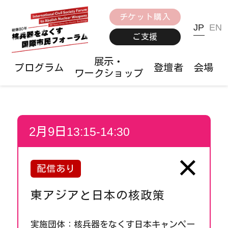
チケット購入
JP
EN
ご支援
展示・
プログラム
登壇者
会場
ワークショップ
2
月
9
日
13:15-14:30
×
配信あり
東アジアと日本の核政策
実施団体：核兵器をなくす日本キャンペー