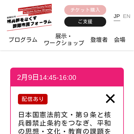
チケット購入
JP
EN
ご支援
展示・
プログラム
登壇者
会場
ワークショップ
2
月
9
日
14:45-16:00
×
配信あり
日本国憲法前文・第９条と核
兵器禁止条約をつなぎ、平和
の思想・文化・教育の課題を