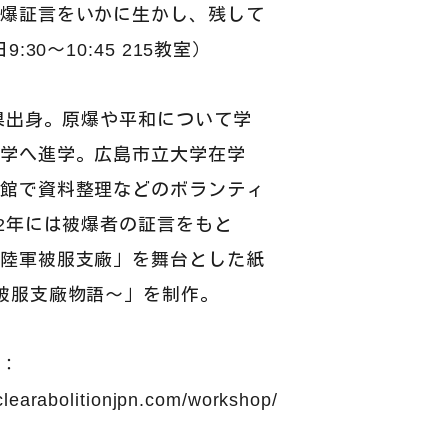
被爆証言をいかに生かし、残して
:30〜10:45 215教室）
城県出身。原爆や平和について学
大学へ進学。広島市立大学在学
料館で資料整理などのボランティ
22年には被爆者の証言をもと
島陸軍被服支廠」を舞台とした紙
被服支廠物語〜」を制作。
細：
clearabolitionjpn.com/workshop/