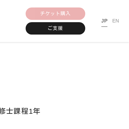
チケット購入
JP
EN
ご支援
修士課程1年