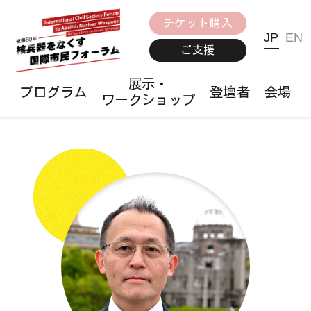
チケット購入
JP
EN
ご支援
展示・
プログラム
登壇者
会場
ワークショップ