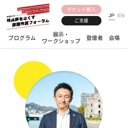
チケット購入
JP
EN
ご支援
展示・
プログラム
登壇者
会場
ワークショップ