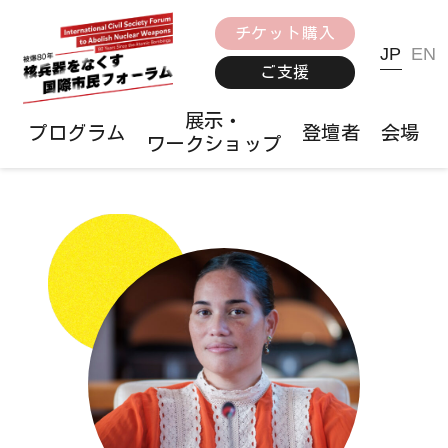
チケット購入
JP
EN
ご支援
展示・
プログラム
登壇者
会場
ワークショップ